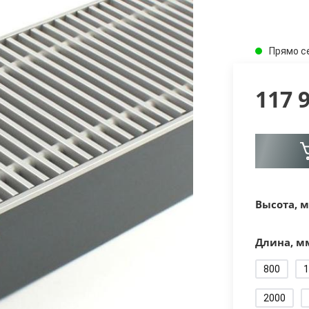
Прямо с
117 
Высота, м
Длина, м
800
1
2000