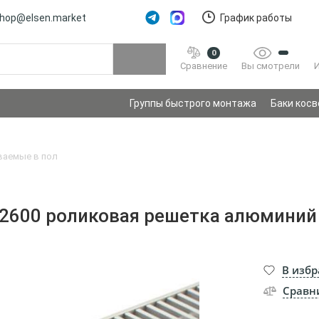
hop@elsen.market
График работы
0
Вы смотрели
Сравнение
Группы быстрого монтажа
Баки косв
ваемые в пол
2600 роликовая решетка алюминий 
В изб
Сравн