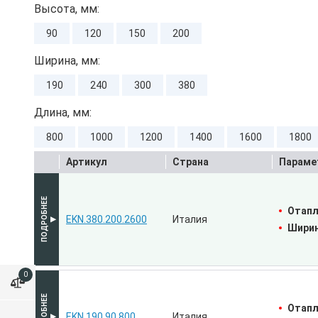
Высота, мм:
90
120
150
200
Ширина, мм:
190
240
300
380
Длина, мм:
800
1000
1200
1400
1600
1800
Артикул
Страна
Параме
Отапл
EKN.380.200.2600
Италия
Ширин
0
Отапл
EKN.190.90.800
Италия