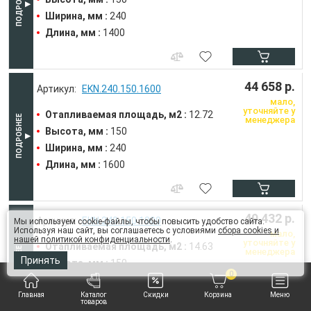
Ширина, мм :
240
Длина, мм :
1400
44 658 р.
EKN.240.150.1600
мало,
уточняйте у
Отапливаемая площадь, м2 :
12.72
менеджера
Высота, мм :
150
Ширина, мм :
240
Длина, мм :
1600
49 432 р.
EKN.240.150.1800
Мы используем cookie-файлы, чтобы повысить удобство сайта.
Используя наш сайт, вы соглашаетесь с условиями
сбора cookies и
мало,
нашей политикой конфиденциальности
.
уточняйте у
Отапливаемая площадь, м2 :
14.63
менеджера
Принять
Высота, мм :
150
0
Ширина, мм :
240
Длина, мм :
1800
Главная
Каталог
Скидки
Корзина
Меню
товаров