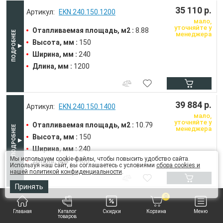
35 110 р.
EKN.240.150.1200
мало,
уточняйте у
Отапливаемая площадь, м2 :
8.88
менеджера
Высота, мм :
150
Ширина, мм :
240
Длина, мм :
1200
39 884 р.
EKN.240.150.1400
мало,
уточняйте у
Отапливаемая площадь, м2 :
10.79
менеджера
Высота, мм :
150
Ширина, мм :
240
Мы используем cookie-файлы, чтобы повысить удобство сайта.
Длина, мм :
1400
Используя наш сайт, вы соглашаетесь с условиями
сбора cookies и
нашей политикой конфиденциальности
.
Принять
0
44 658 р.
EKN.240.150.1600
мало,
Главная
Каталог
Скидки
Корзина
Меню
уточняйте у
товаров
Отапливаемая площадь, м2 :
12.72