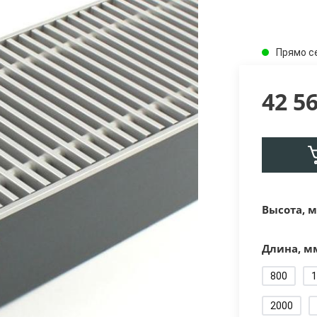
Прямо с
42 5
Высота, м
Длина, м
800
1
2000