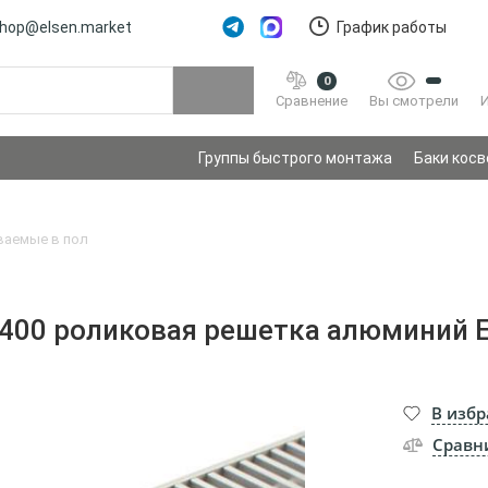
hop@elsen.market
График работы
0
Вы смотрели
Сравнение
Группы быстрого монтажа
Баки косв
ваемые в пол
400 роликовая решетка алюминий E
В изб
Сравн