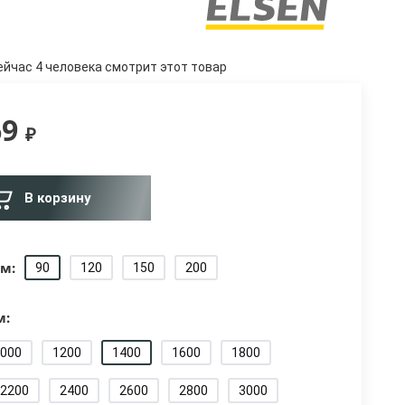
ейчас 4 человека смотрит этот товар
69
₽
В корзину
м:
90
120
150
200
м:
000
1200
1400
1600
1800
2200
2400
2600
2800
3000