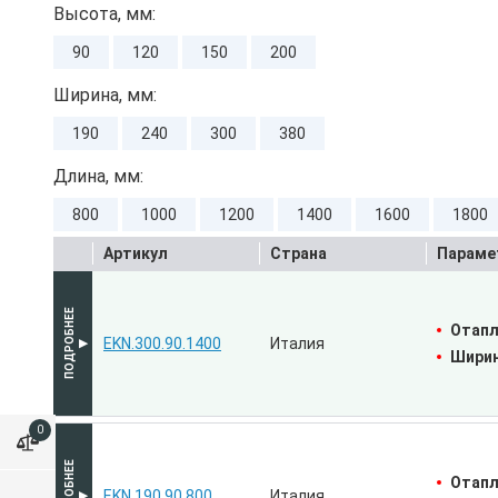
Высота, мм:
90
120
150
200
Ширина, мм:
190
240
300
380
Длина, мм:
800
1000
1200
1400
1600
1800
Артикул
Страна
Параме
Отапл
EKN.300.90.1400
Италия
Ширин
0
Отапл
EKN.190.90.800
Италия