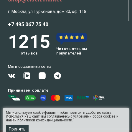
г. Москва, ул. Гурьянова, дом 30, оф. 118
+7 495 067 75 40
1215
Читать отзывы
отзывов
покупателей
Мы в социальных сетях
Принимаем к оплате
Мы используем cookie-файлы, чтобы повысить удобство сайта.
Используя наш сайт, вы соглашаетесь с условиями
сбора cookies и
© 2026 Omnisan Group
нашей политикой конфиденциальности
.
8
Принять