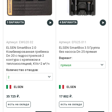
3 ВАРИАНТА
4 ВАРИАНТА
Артикул:
EWG20.02
Артикул:
EFG25.011
ELSEN SmartBox 2.0
ELSEN SmartBox 3.5 Группа
Комбинированная гребенка
без насоса Dn 25 прямая
Dn 20 с гидрострелкой 2
Вариант:
контура с крепежом и
теплоизоляцией, KVs=2 м³/ч
прямая
Количество отводов:
2
ELSEN
ELSEN
₽.
₽.
35 725
17 802
есть на складе
есть на складе