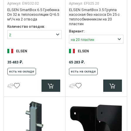
Артикул:
EWG32.02
Артикул:
EFG25.20
ELSEN SmartBox 6.5 Гребенка
ELSEN SmartBox 3.5 Группа
Dn 32 в теплоизоляции Q=6.5
насосная без насоса Dn 25 с
м³/ч на 2 отвода
теплообменником на 20
пластин
Количество отводов:
Вариант:
2
на 20 пластин
ELSEN
ELSEN
₽.
₽.
35 483
65 283
есть на складе
есть на складе