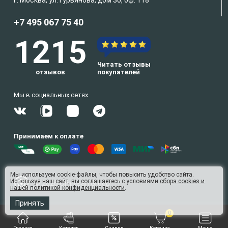
г. Москва, ул. Гурьянова, дом 30, оф. 118
+7 495 067 75 40
1215
Читать отзывы
отзывов
покупателей
Мы в социальных сетях
Принимаем к оплате
Мы используем cookie-файлы, чтобы повысить удобство сайта.
Используя наш сайт, вы соглашаетесь с условиями
сбора cookies и
© 2026 Omnisan Group
нашей политикой конфиденциальности
.
35
Принять
0