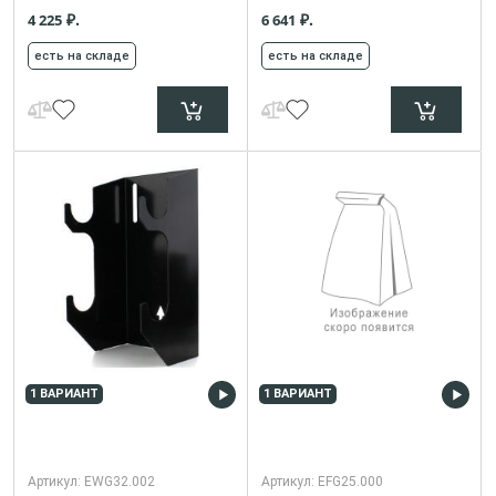
₽.
₽.
4 225
6 641
есть на складе
есть на складе
1 ВАРИАНТ
1 ВАРИАНТ
Артикул:
EWG32.002
Артикул:
EFG25.000