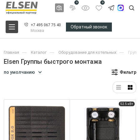
0
0
+7 495 067 75 40
Обратный звонок
Москва
Главная
Каталог
Оборудование для котельных
Групп
Elsen Группы быстрого монтажа
по умолчанию
Фильтр
52.5 кВт