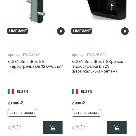
1 ВАРИАНТ
1 ВАРИАНТ
Артикул:
EWG32.00
Артикул:
EWG25.002
ELSEN SmartBox 6.5
ELSEN SmartBox 3.5 Крепеж
Гидрострелка Dn 32 Q=6.5 м³/
гидрострелки Dn 25
ч
(вертикальный монтаж)
ELSEN
ELSEN
₽.
₽.
23 980
2 990
есть на складе
есть на складе