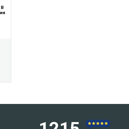
 В
ия
1215