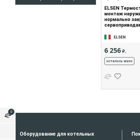
ELSEN Термост
монтаж наруж
нормально за
сервопривода
ELSEN
6 256
₽.
осталось мало
0
Оборудование для котельных
По