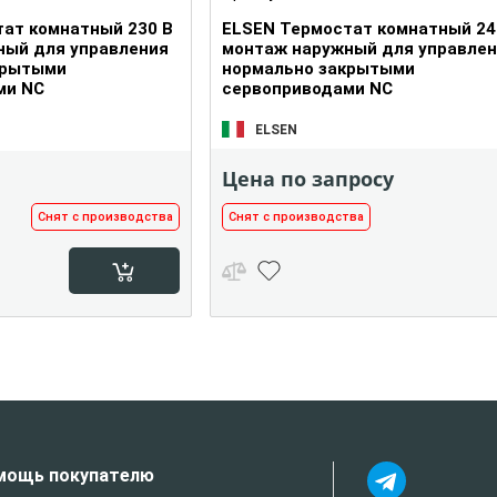
ат комнатный 230 В
ELSEN Термостат комнатный 24
ный для управления
монтаж наружный для управлен
крытыми
нормально закрытыми
ми NC
сервоприводами NC
ELSEN
Цена по запросу
Снят с производства
Снят с производства
мощь покупателю