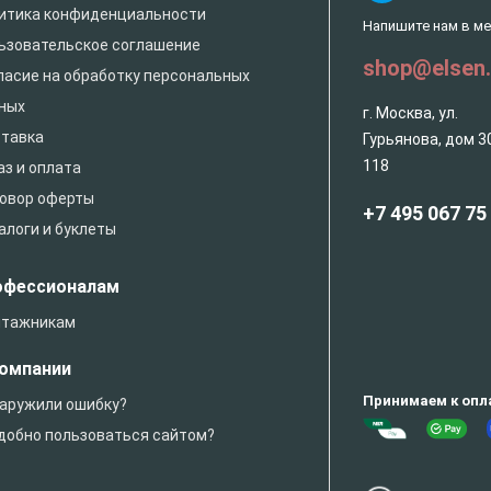
итика конфиденциальности
Напишите нам в м
ьзовательское соглашение
shop@elsen
ласие на обработку персональных
ных
г. Москва, ул.
тавка
Гурьянова, дом 30
118
аз и оплата
овор оферты
+7 495 067 75
алоги и буклеты
офессионалам
тажникам
компании
Принимаем к опл
аружили ошибку?
добно пользоваться сайтом?