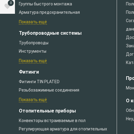
0
Группы быстрого монтажа
Пол
Арматура предохранительная
Пол
Сог
Показать ещё
дан
Трубопроводные системы
Дос
Трубопроводы
Зак
Инструменты
Дог
Показать ещё
Кат
Фитинги
Пр
Фитинги TIN PLATED
Мон
Резьбозажимные соединения
Показать ещё
О 
Отопительные приборы
Обн
Неу
Конвекторы встраиваемые в пол
Регулирующая арматура для отопительных