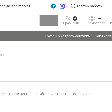
hop@elsen.market
График работы
0
Вы смотрели
Сравнение
Группы быстрого монтажа
Баки косв
статы
озрастанию цены
по убыванию цены
по новизне