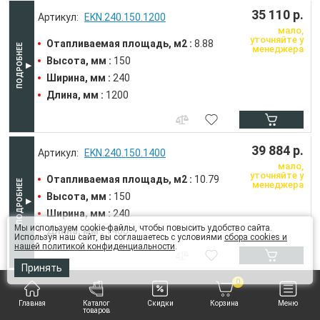
35 110 р.
EKN.240.150.1200
мало,
уточняйте у
Отапливаемая площадь, м2 :
8.88
менеджера
Высота, мм :
150
Ширина, мм :
240
Длина, мм :
1200
39 884 р.
EKN.240.150.1400
мало,
уточняйте у
Отапливаемая площадь, м2 :
10.79
менеджера
Высота, мм :
150
Ширина, мм :
240
Мы используем cookie-файлы, чтобы повысить удобство сайта.
Длина, мм :
1400
Используя наш сайт, вы соглашаетесь с условиями
сбора cookies и
нашей политикой конфиденциальности
.
Принять
0
44 658 р.
EKN.240.150.1600
мало,
Главная
Каталог
Скидки
Корзина
Меню
уточняйте у
товаров
Отапливаемая площадь, м2 :
12.72