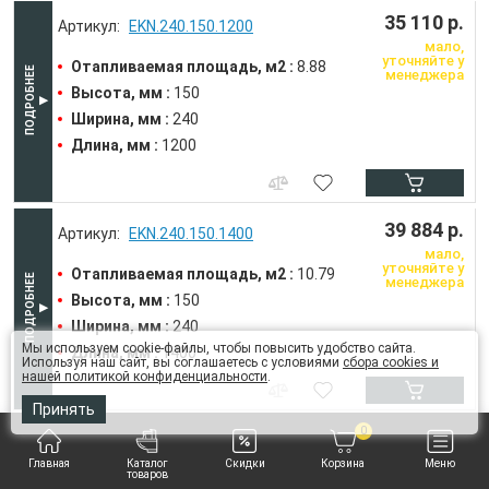
35 110 р.
EKN.240.150.1200
мало,
уточняйте у
Отапливаемая площадь, м2 :
8.88
менеджера
Высота, мм :
150
Ширина, мм :
240
Длина, мм :
1200
39 884 р.
EKN.240.150.1400
мало,
уточняйте у
Отапливаемая площадь, м2 :
10.79
менеджера
Высота, мм :
150
Ширина, мм :
240
Мы используем cookie-файлы, чтобы повысить удобство сайта.
Длина, мм :
1400
Используя наш сайт, вы соглашаетесь с условиями
сбора cookies и
нашей политикой конфиденциальности
.
Принять
0
44 658 р.
EKN.240.150.1600
мало,
Главная
Каталог
Скидки
Корзина
Меню
уточняйте у
товаров
Отапливаемая площадь, м2 :
12.72